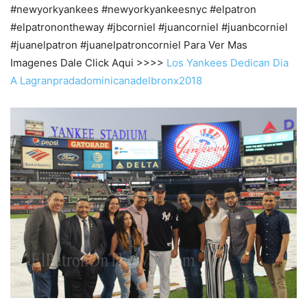
#newyorkyankees #newyorkyankeesnyc #elpatron
#elpatronontheway #jbcorniel #juancorniel #juanbcorniel
#juanelpatron #juanelpatroncorniel Para Ver Mas
Imagenes Dale Click Aqui >>>>
Los Yankees Dedican Dia
A Lagranpradadominicanadelbronx2018