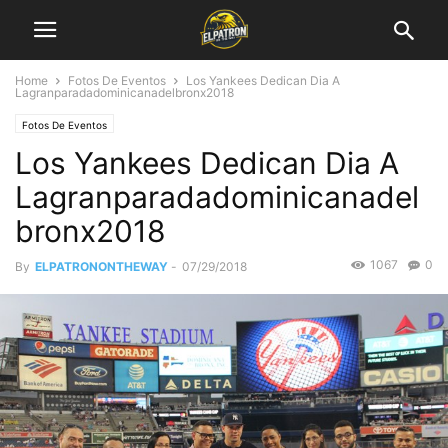
Home
Fotos De Eventos
Los Yankees Dedican Dia A
Lagranparadadominicanadelbronx2018
Fotos De Eventos
Los Yankees Dedican Dia A
Lagranparadadominicanadel
bronx2018
1067
0
By
ELPATRONONTHEWAY
-
07/29/2018