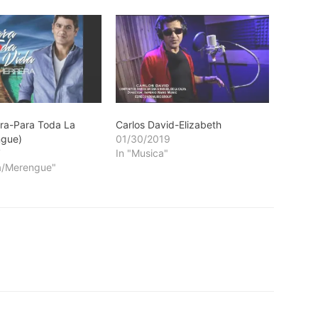
ra-Para Toda La
Carlos David-Elizabeth
ngue)
01/30/2019
7
In "Musica"
a/Merengue"