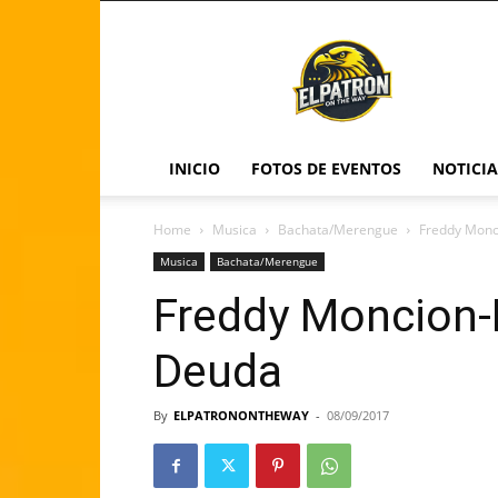
ELPATRONONTHEWA
INICIO
FOTOS DE EVENTOS
NOTICI
Home
Musica
Bachata/Merengue
Freddy Monc
Musica
Bachata/Merengue
Freddy Moncion-
Deuda
By
ELPATRONONTHEWAY
-
08/09/2017