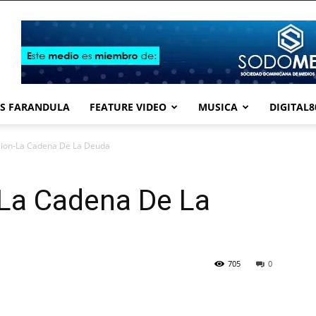
Y.COM
AS FARANDULA
FEATURE VIDEO
MUSICA
DIGITAL8
ion-La Cadena De La Deuda
La Cadena De La
705
0