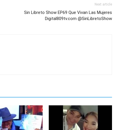
Next article
Sin Libreto Show EP69 Que Vivan Las Mujeres
Digital809tv.com @SinLibretoShow