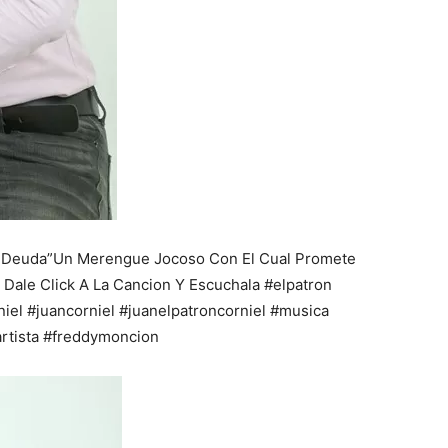
 Deuda”Un Merengue Jocoso Con El Cual Promete
e Dale Click A La Cancion Y Escuchala #elpatron
iel #juancorniel #juanelpatroncorniel #musica
rtista #freddymoncion