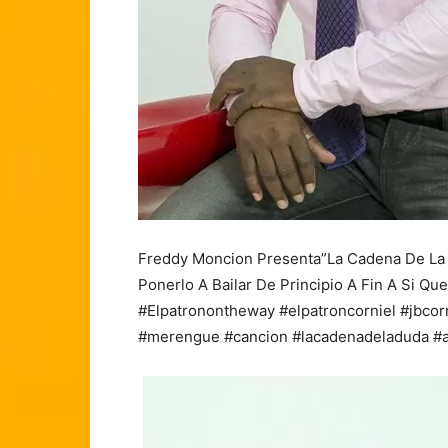
Freddy Moncion Presenta”La Cadena De La
Ponerlo A Bailar De Principio A Fin A Si Qu
#Elpatronontheway #elpatroncorniel #jbcorn
#merengue #cancion #lacadenadeladuda #a