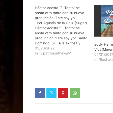
Héctor Acosta “El Torito” se
anota otro tanto con su nueva
producción “Este soy yo”.
Por Agustín de la Cruz (Sugar).
Héctor Acosta “El Torito” se
anota otro tanto con su nueva
producción “Este soy yo”. Santo
Domingo, SL –A la exitosa y
Eddy Herre
brillante trayectoria de
05/26/2022
Vida(Mere
#elartistadelpueblo se le anota
In "Elpatronontheway"
07/31/201
otro tanto con el lanzamiento de
In "Bachat
su más reciente producción
discográfica titulada “Este soy…